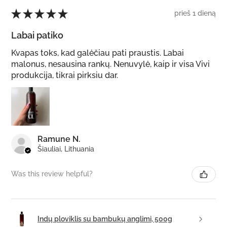
★
★
★
★
★
prieš 1 dieną
Labai patiko
Kvapas toks, kad galėčiau pati praustis. Labai
malonus, nesausina rankų. Nenuvylė, kaip ir visa Vivi
produkcija, tikrai pirksiu dar.
Ramune N.
Šiauliai, Lithuania
Was this review helpful?
Indų ploviklis su bambukų anglimi, 500g