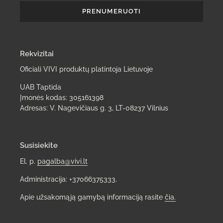
PRENUMERUOTI
Rekvizitai
Oficiali VIVI produktų platintoja Lietuvoje
UAB Taptida
Įmonės kodas: 305161398
Adresas: V. Nagevičiaus g. 3, LT-08237 Vilnius
Susisiekite
El. p.
pagalba@vivi.lt
Administracija: +37066375333.
Apie užsakomąją gamybą informaciją rasite
čia.