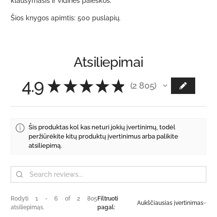
klausymasis ir vidinės paieškos.
Šios knygos apimtis: 500 puslapių.
Atsiliepimai
4.9
★
★
★
★
★
2 805
2805
Šis produktas kol kas neturi jokių įvertinimų, todėl
peržiūrėkite kitų produktų įvertinimus arba palikite
atsiliepimą.
Rodyti 1 - 6 of 2 805
Filtruoti
atsiliepimąs.
pagal: