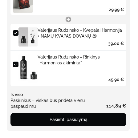
29,99 €
Valerijaus Rudzinsko - Kvepalai Harmonija
+ NAMŲ KVAPAS DOVANŲ 🎁
39,00 €
Valerijaus Rudzinsko - Rinkinys
,,Harmonijos akimirka"
45,90 €
Iš viso
Pasirinkus – viskas bus pridėta vienu
114,89 €
paspaudimu
Pasiimti pasiūlymą