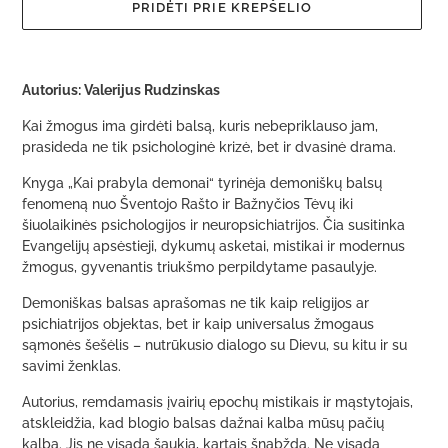
PRIDĖTI PRIE KREPŠELIO
Gaminys
pridedamas
Autorius: Valerijus Rudzinskas
prie
krepšelio
Kai žmogus ima girdėti balsą, kuris nebepriklauso jam,
prasideda ne tik psichologinė krizė, bet ir dvasinė drama.
Knyga „Kai prabyla demonai“ tyrinėja demoniškų balsų
fenomeną nuo Šventojo Rašto ir Bažnyčios Tėvų iki
šiuolaikinės psichologijos ir neuropsichiatrijos. Čia susitinka
Evangelijų apsėstieji, dykumų asketai, mistikai ir modernus
žmogus, gyvenantis triukšmo perpildytame pasaulyje.
Demoniškas balsas aprašomas ne tik kaip religijos ar
psichiatrijos objektas, bet ir kaip universalus žmogaus
sąmonės šešėlis – nutrūkusio dialogo su Dievu, su kitu ir su
savimi ženklas.
Autorius, remdamasis įvairių epochų mistikais ir mąstytojais,
atskleidžia, kad blogio balsas dažnai kalba mūsų pačių
kalba. Jis ne visada šaukia, kartais šnabžda. Ne visada