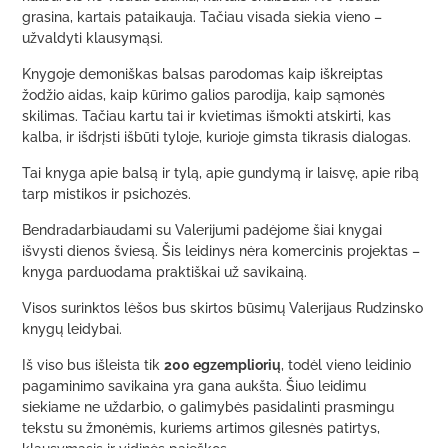
grasina, kartais pataikauja. Tačiau visada siekia vieno –
užvaldyti klausymąsi.
Knygoje demoniškas balsas parodomas kaip iškreiptas
žodžio aidas, kaip kūrimo galios parodija, kaip sąmonės
skilimas. Tačiau kartu tai ir kvietimas išmokti atskirti, kas
kalba, ir išdrįsti išbūti tyloje, kurioje gimsta tikrasis dialogas.
Tai knyga apie balsą ir tylą, apie gundymą ir laisvę, apie ribą
tarp mistikos ir psichozės.
Bendradarbiaudami su Valerijumi padėjome šiai knygai
išvysti dienos šviesą. Šis leidinys nėra komercinis projektas –
knyga parduodama praktiškai už savikainą.
Visos surinktos lėšos bus skirtos būsimų Valerijaus Rudzinsko
knygų leidybai.
Iš viso bus išleista tik
20
0 egzempliorių
, todėl vieno leidinio
pagaminimo savikaina yra gana aukšta. Šiuo leidimu
siekiame ne uždarbio, o galimybės pasidalinti prasmingu
tekstu su žmonėmis, kuriems artimos gilesnės patirtys,