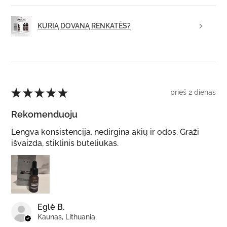
KURIĄ DOVANĄ RENKATĖS?
★
★
★
★
★
prieš 2 dienas
Rekomenduoju
Lengva konsistencija, nedirgina akių ir odos. Graži
išvaizda, stiklinis buteliukas.
Eglė B.
Kaunas, Lithuania