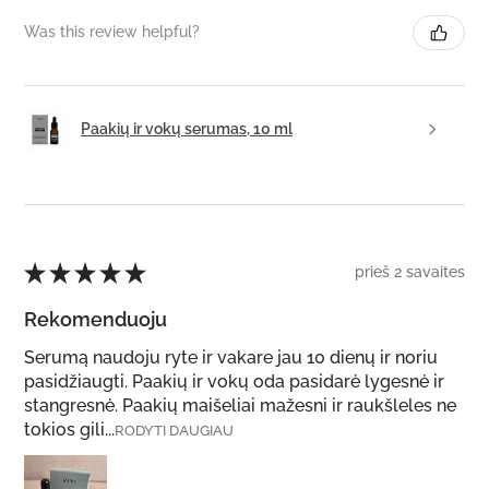
Was this review helpful?
Paakių ir vokų serumas, 10 ml
★
★
★
★
★
prieš 2 savaites
Rekomenduoju
Serumą naudoju ryte ir vakare jau 10 dienų ir noriu
pasidžiaugti. Paakių ir vokų oda pasidarė lygesnė ir
stangresnė. Paakių maišeliai mažesni ir raukšleles ne
tokios gili...
RODYTI DAUGIAU