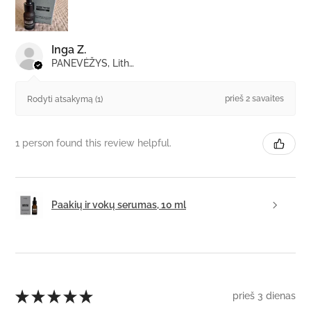
Inga Z.
PANEVĖŽYS, Lithuania
prieš 2 savaites
Rodyti atsakymą (1)
1 person found this review helpful.
Paakių ir vokų serumas, 10 ml
★
★
★
★
★
prieš 3 dienas