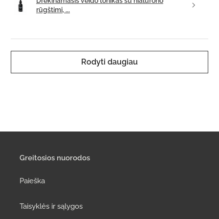
Drėkinamasis veido tonikas su hialurono
rūgštimi, ...
Rodyti daugiau
Greitosios nuorodos
Paieška
Taisyklės ir sąlygos