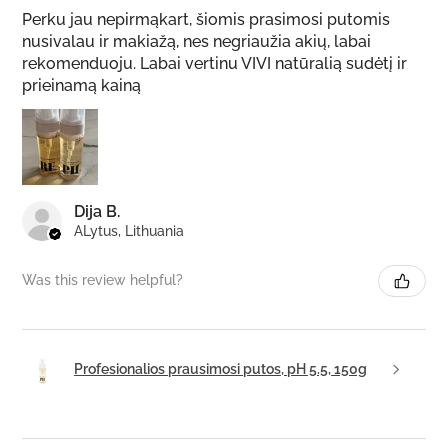
Perku jau nepirmąkart, šiomis prasimosi putomis
nusivalau ir makiažą, nes negriaužia akių, labai
rekomenduoju. Labai vertinu VIVI natūralią sudėtį ir
prieinamą kainą
Dija B.
ALytus, Lithuania
Was this review helpful?
Profesionalios prausimosi putos, pH 5.5, 150g