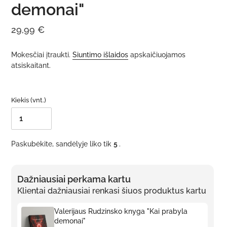
demonai"
Įprasta
29,99 €
kaina
Mokesčiai įtraukti.
Siuntimo išlaidos
apskaičiuojamos
atsiskaitant.
Kiekis (vnt.)
Paskubėkite, sandėlyje liko tik
5
.
Dažniausiai perkama kartu
Klientai dažniausiai renkasi šiuos produktus kartu
Valerijaus Rudzinsko knyga "Kai prabyla
demonai"