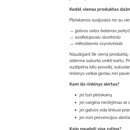
Kodėl vienas produktas dažn
Pleiskanos susijusios ne su vi
→ galvos odos balanso pokyči
→ susikaupusiu sluoksniu
→ mikrobiomo svyravimais
Naudojant tik vieną produktą, 
sistema sukurta veikti kartu. P
sustiprina kito poveikį, sukuri
rinkinys veikia geriau nei pavie
Kam šis rinkinys skirtas?
jei turi pleiskanų
jei vargina niežėjimas ar
jei galvos oda linkusi pra
jei nori prevencijos ateiči
Kaip naudoti visą rutiną?