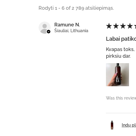
Rodyti 1 - 6 of 2 789 atsiliepimąs.
Ramune N.
★
★
★
★
Šiauliai, Lithuania
Labai patik
Kvapas toks, 
pirksiu dar.
Was this revie
Indų p