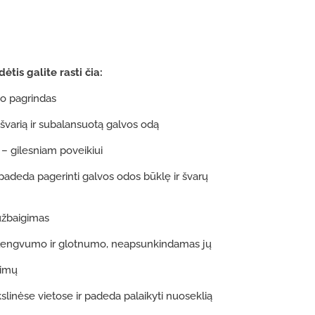
ėtis galite rasti čia:
so pagrindas
 švarią ir subalansuotą galvos odą
– gilesniam poveikiui
 padeda pagerinti galvos odos būklę ir švarų
užbaigimas
 lengvumo ir glotnumo, neapsunkindamas jų
vimų
slinėse vietose ir padeda palaikyti nuoseklią