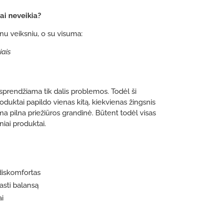
ai neveikia?
enu veiksniu, o su visuma:
ais
sprendžiama tik dalis problemos. Todėl ši
roduktai papildo vienas kitą, kiekvienas žingsnis
ama pilna priežiūros grandinė. Būtent todėl visas
niai produktai.
 diskomfortas
rasti balansą
ai