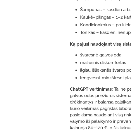
Šampūnas – kasdien arba
Kaukė–pilingas – 1–2 kart
Kondicionierius – po kie
Tonikas – kasdien, nenu
Ką pajusi naudojant visą sis
švaresnė galvos oda
mažesnis diskomfortas
ilgiau išliekantis švaros po
lengvesni, minkštesni pla
ChatGPT vertinimas:
Tai ne p
galvos odos priežiūros sistema
drėkinantys ir balansą palaika
kurio veikimas pagrįstas laborato
pasiekiama naudojant visą rink
valymo iki palaikymo ir prevenc
kainuoja 80–120 €, o šis kain