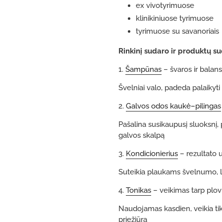
ex vivotyrimuose
klinikiniuose tyrimuose
tyrimuose su savanoriais
Rinkinį sudaro ir produktų sud
1.
Šampūnas
– švaros ir balan
Švelniai valo, padeda palaikyti
2.
Galvos odos kaukė–pilingas
Pašalina susikaupusį sluoksnį,
galvos skalpą
3.
Kondicionierius
– rezultato 
Suteikia plaukams švelnumo,
4.
Tonikas
– veikimas tarp plo
Naudojamas kasdien, veikia tik
priežiūrą