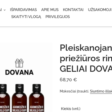
I
IŠPARDAVIMAS
APIE MUS
KONTAKTAI
UŽSAKOMOJI
SKAITYTI VLOGĄ
PRIVILEGIJOS
Pleiskanojan
priežiūros r
GELIAI DOV
Įprasta
68,70 €
kaina
Mokesčiai įtraukti.
Siuntimo išla
Kiekis (vnt.)