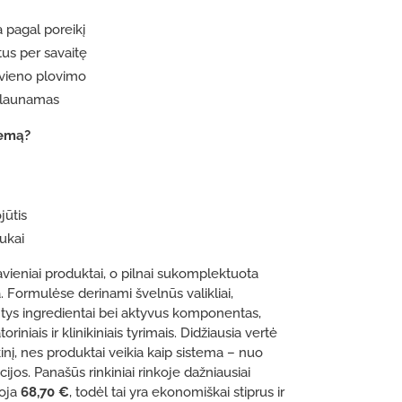
 pagal poreikį
us per savaitę
kvieno plovimo
plaunamas
temą?
jūtis
ukai
avieniai produktai, o pilnai sukomplektuota
. Formulėse derinami švelnūs valikliai,
ntys ingredientai bei aktyvus komponentas,
riniais ir klinikiniais tyrimais. Didžiausia vertė
inį, nes produktai veikia kaip sistema – nuo
ijos. Panašūs rinkiniai rinkoje dažniausiai
uoja
68,70 €
, todėl tai yra ekonomiškai stiprus ir