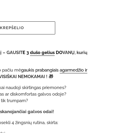
 KREPŠELIO
nį – GAUSIT
E 3
dušo gelius
DO
VANŲ, kurių
uo pačiu mė
gaukis prabangiais
agarmedžio ir
VISIŠKAI NEMOKAMAI ! 🎁
 kai naudoji skirtingas priemones?
as ar diskomfortas galvos odoje?
a tik trumpam?
iskanojančiai galvos odai!
osekli 4 žingsnių rutina, skirta: