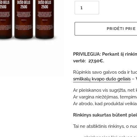
PRIDĖTI PRIE
Gaminys
pridedamas
PRIVILEGIJA: Perkant šį rinki
prie
vertė:
27,90€.
krepšelio
Rūpinkis savo galvos oda ir t
smilkalų kvapo dušo geliais
–
Ar pleiskanos vis sugrįžta, net
Ar vargina niežėjimas, tempim
Ar atrodo, kad produktai veiki
Rinkinys sukurtas būtent ple
Tai ne atsitiktinis rinkinys, o nu