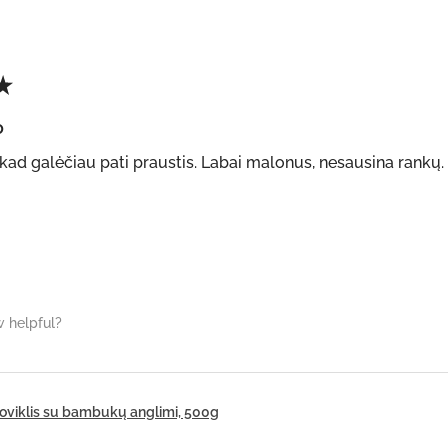
★
o
kad galėčiau pati praustis. Labai malonus, nesausina rankų. Ne
w helpful?
loviklis su bambukų anglimi, 500g