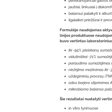
pleiskanojančiai galvos o
jautriai, linkusiai į diskom
balansui palaikyti ir atkurt
ilgalaikei priežiūrai ir prev
Formulėje naudojamas aktyvus
linijos produktuose naudojam
buvo vertintas laboratoriniuo
iki -95% pleiskanų sumažė
vidutiniškai -71% sumažėji
paraudimo sumažėjimas ik
niežėjimo mažinimas iki 
uždegiminių procesų (TNF
odos barjero stiprinimas i
mikrobiomo balanso palai
Šie rezultatai nustatyti vert
in vitro tyrimuose