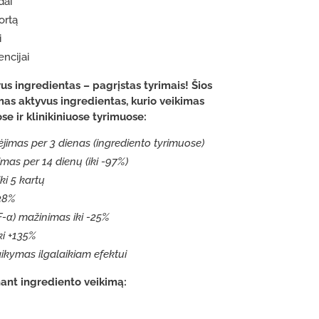
dai
fortą
i
encijai
 ingredientas – pagrįstas tyrimais! Šios
as aktyvus ingredientas, kurio veikimas
se ir klinikiniuose tyrimuose:
jimas per 3 dienas (ingrediento tyrimuose)
mas per 14 dienų (iki -97%)
i 5 kartų
-38%
-α) mažinimas iki -25%
ki +135%
kymas ilgalaikiam efektui
inant ingrediento veikimą: