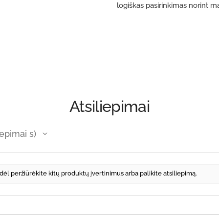
logiškas pasirinkimas norint m
Atsiliepimai
iepimai s
odėl peržiūrėkite kitų produktų įvertinimus arba palikite atsiliepimą.