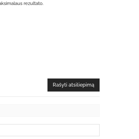
aksimalaus rezultato.
Rašyti atsiliepimą