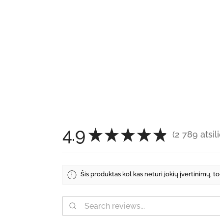
4.9
★
★
★
★
★
2 789
atsil
2789
Šis produktas kol kas neturi jokių įvertinimų, t