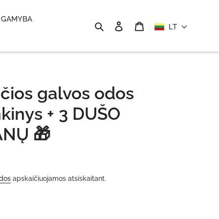
 GAMYBA
Ieškoti
Prisijungti
Krepšelis
LT
čios galvos odos
inkinys + 3 DUŠO
ANŲ 🎁
idos
apskaičiuojamos atsiskaitant.