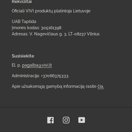
Rekvizitai
Oficiali VIVI produktų platintoja Lietuvoje
UAB Taptida
Įmonės kodas: 305161398
Adresas: V. Nagevičiaus g. 3, LT-08237 Vilnius
Susisiekite
El. p.
pagalba@vivi.lt
Administracija: +37066375333.
Apie užsakomąją gamybą informaciją rasite
čia.
Facebook
Instagram
YouTube