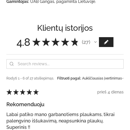
Gamintojas:
UAB Gangas, pagaminta Lietuvoje.
Klientų istorijos
4.8
★
★
★
★
★
27
27
Rodyti 1 - 6 of 27 atsiliepimąs.
Filtruoti pagal:
★
★
★
★
★
prieš 4 dienas
Rekomenduoju
Labai patiko mano garbanotiems plaukams, tikrai
palengvino iššukavimą, neapsunkina plaukų.
Superinis !!