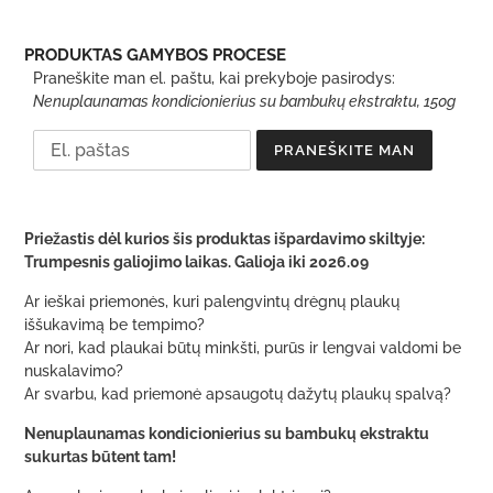
PRODUKTAS GAMYBOS PROCESE
Praneškite man el. paštu, kai prekyboje pasirodys:
Nenuplaunamas kondicionierius su bambukų ekstraktu, 150g
Gaminys
pridedamas
Priežastis dėl kurios šis produktas išpardavimo skiltyje:
prie
Trumpesnis galiojimo laikas. Galioja iki 2026.09
krepšelio
Ar ieškai priemonės, kuri palengvintų drėgnų plaukų
iššukavimą be tempimo?
Ar nori, kad plaukai būtų minkšti, purūs ir lengvai valdomi be
nuskalavimo?
Ar svarbu, kad priemonė apsaugotų dažytų plaukų spalvą?
Nenuplaunamas kondicionierius su bambukų ekstraktu
sukurtas būtent tam!