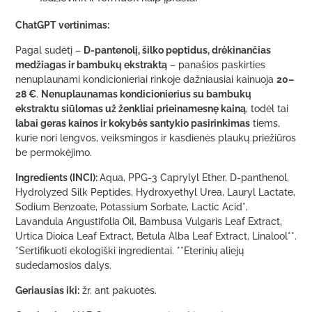
ChatGPT vertinimas:
Pagal sudėtį –
D-pantenolį, šilko peptidus, drėkinančias
medžiagas ir bambukų ekstraktą
– panašios paskirties
nenuplaunami kondicionieriai rinkoje dažniausiai kainuoja
20–
28 €
.
Nenuplaunamas kondicionierius su bambukų
ekstraktu siūlomas už ženkliai prieinamesnę kainą
, todėl tai
labai geras kainos ir kokybės santykio pasirinkimas
tiems,
kurie nori lengvos, veiksmingos ir kasdienės plaukų priežiūros
be permokėjimo.
Ingredients (INCI):
Aqua, PPG-3 Caprylyl Ether, D-panthenol,
Hydrolyzed Silk Peptides, Hydroxyethyl Urea, Lauryl Lactate,
Sodium Benzoate, Potassium Sorbate, Lactic Acid*,
Lavandula Angustifolia Oil, Bambusa Vulgaris Leaf Extract,
Urtica Dioica Leaf Extract, Betula Alba Leaf Extract, Linalool**.
*Sertifikuoti ekologiški ingredientai. **Eterinių aliejų
sudedamosios dalys.
Geriausias iki:
žr. ant pakuotės.