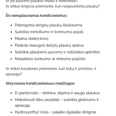
Ar po plovimo plaukai veliasi ir elektrinasi?
Ar ieškai lengvos priemonės, kuri neapsunkintų plaukų?
Šis nenuplaunamas kondicionierius:
Palengvina drėgnų plaukų iššukavimą
Suteikia minkštumo ir švelnumo pojūtį
Mažina statinį krūvį
Padeda išsaugoti dažytų plaukų spalvą
Suteikia plaukams purumo ir natūralios apimties
Nepalieka sunkumo ar riebumo pojūčio
Ar ieškai kasdienės priemonės, kuri būtų ir priežiūra, ir
apsauga?
Aktyviosios kondicienieriaus medžiagos:
D-pantenolis – drėkina, stiprina ir saugo plaukus
Hidrolizuoti šilko peptidai – suteikia glotnumo ir
apsaugą
Hydroxyethyl Urea – palaiko ilgalaikę drėgmę