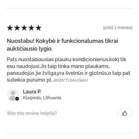
★
★
★
★
★
prieš 1 mėnesį
Nuostabu! Kokybė ir funkcionalumas tikrai
aukščiausio lygio.
Pats nuostabiausias plaukų kondicionierius,kokį tik
esu naudojusi.Jis taip tinka mano plaukams,
panaudojus jie žvilga,yra švelnūs ir glotnūs,o taip pat
suteikia purumo pl...
RODYTI DAUGIAU
Laura P.
Klaipėda, Lithuania
Was this review helpful?