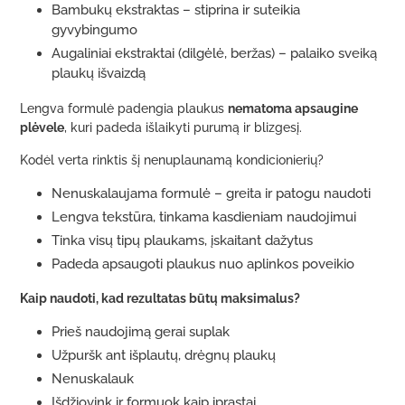
Bambukų ekstraktas – stiprina ir suteikia
gyvybingumo
Augaliniai ekstraktai (dilgėlė, beržas) – palaiko sveiką
plaukų išvaizdą
Lengva formulė padengia plaukus
nematoma apsaugine
plėvele
, kuri padeda išlaikyti purumą ir blizgesį.
Kodėl verta rinktis šį nenuplaunamą kondicionierių?
Nenuskalaujama formulė – greita ir patogu naudoti
Lengva tekstūra, tinkama kasdieniam naudojimui
Tinka visų tipų plaukams, įskaitant dažytus
Padeda apsaugoti plaukus nuo aplinkos poveikio
Kaip naudoti, kad rezultatas būtų maksimalus?
Prieš naudojimą gerai suplak
Užpuršk ant išplautų, drėgnų plaukų
Nenuskalauk
Išdžiovink ir formuok kaip įprastai