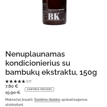
Nenuplaunamas
kondicionierius su
bambukų ekstraktu, 150g
★
★
★
★
★
27
27
Kaina
7,80 €
GAMYBOS PROCESE
su
Įprasta
15,90 €
nuolaida
kaina
Mokesčiai įtraukti.
Siuntimo išlaidos
apskaičiuojamos
atsiskaitant.