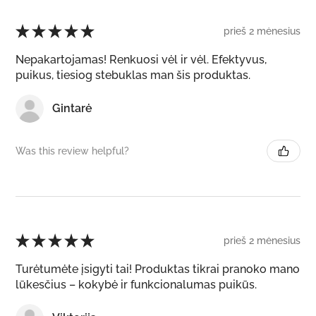
★
★
★
★
★
prieš 2 mėnesius
Nepakartojamas! Renkuosi vėl ir vėl. Efektyvus,
puikus, tiesiog stebuklas man šis produktas.
Gintarė
Was this review helpful?
★
★
★
★
★
prieš 2 mėnesius
Turėtumėte įsigyti tai! Produktas tikrai pranoko mano
lūkesčius – kokybė ir funkcionalumas puikūs.