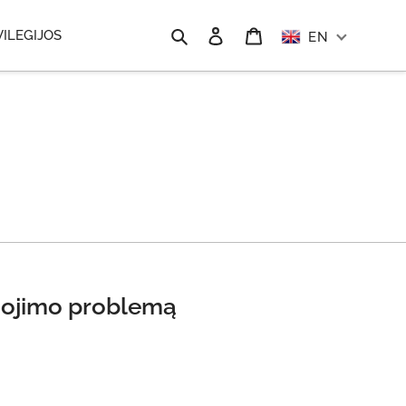
Search
Log in
Cart
VILEGIJOS
EN
anojimo problemą