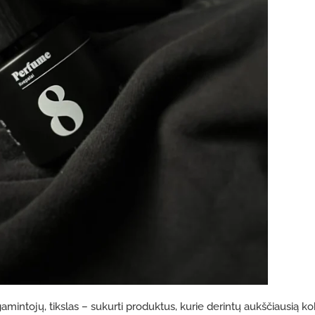
gamintojų, tikslas – sukurti produktus, kurie derintų aukščiausią k