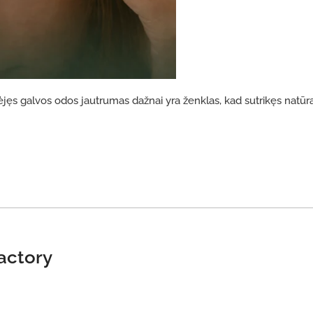
ėjęs galvos odos jautrumas dažnai yra ženklas, kad sutrikęs natūr
factory