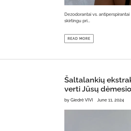
Dezodorantai vs. antiperspirantai D
skirtingu pri...
READ MORE
Šaltalankių ekstra
verti Jūsų dėmesi
by Giedrė VIVI
June 11, 2024