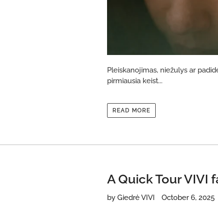
Pleiskanojimas, niežulys ar padid
pirmiausia keist...
READ MORE
A Quick Tour VIVI 
by Giedrė VIVI
October 6, 2025