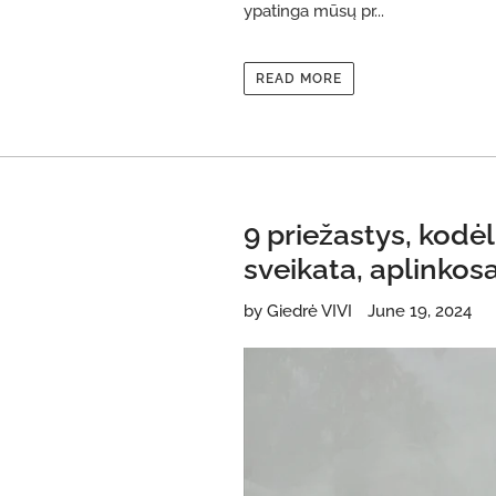
ypatinga mūsų pr...
READ MORE
9 priežastys, kodė
sveikata, aplinkos
by Giedrė VIVI
June 19, 2024