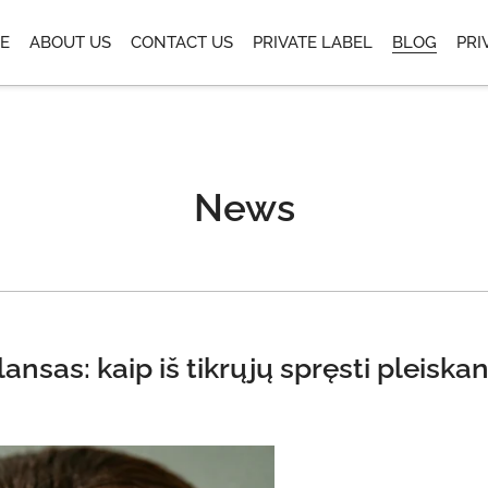
E
ABOUT US
CONTACT US
PRIVATE LABEL
BLOG
PRI
News
ansas: kaip iš tikrųjų spręsti pleisk